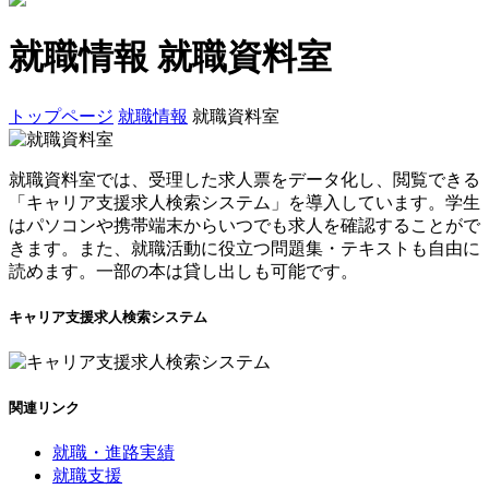
就職情報
就職資料室
トップページ
就職情報
就職資料室
就職資料室では、受理した求人票をデータ化し、閲覧できる
「キャリア支援求人検索システム」を導入しています。学生
はパソコンや携帯端末からいつでも求人を確認することがで
きます。また、就職活動に役立つ問題集・テキストも自由に
読めます。一部の本は貸し出しも可能です。
キャリア支援求人検索システム
関連リンク
就職・進路実績
就職支援