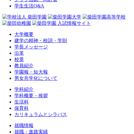
学生生活Q&A
大学概要
建学の精神・校訓・学則
学長メッセージ
沿革
校章
教員紹介
学園報・短大報
男女共学化について
学科紹介
学科概要・挨拶
生活科
保育科
カリキュラムとシラバス
就職情報
就職・進路実績