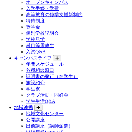
オープンキャンパス
入学手続・学費
高等教育の修学支援新制度
特待制度
奨学金
個別学校説明会
学校見学
科目等履修生
入試Q&A
キャンパスライフ
年間スケジュール
各種相談窓口
証明書の発行（在学生）
施設紹介
学生寮
クラブ活動・同好会
学生生活Q&A
地域連携
地域文化センター
公開講座
出前講座（講師派遣）