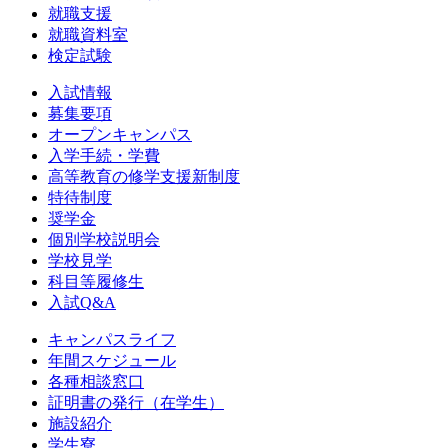
就職支援
就職資料室
検定試験
入試情報
募集要項
オープンキャンパス
入学手続・学費
高等教育の修学支援新制度
特待制度
奨学金
個別学校説明会
学校見学
科目等履修生
入試Q&A
キャンパスライフ
年間スケジュール
各種相談窓口
証明書の発行（在学生）
施設紹介
学生寮