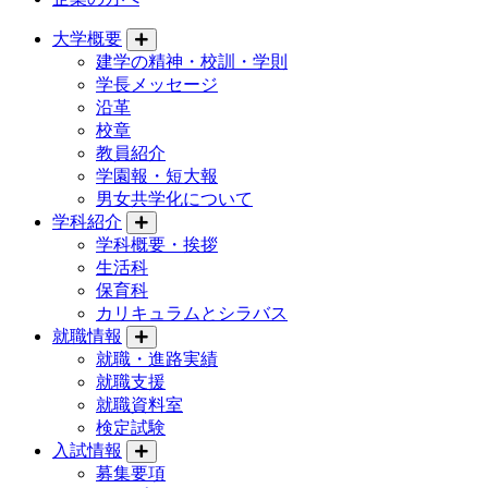
大学概要
建学の精神・校訓・学則
学長メッセージ
沿革
校章
教員紹介
学園報・短大報
男女共学化について
学科紹介
学科概要・挨拶
生活科
保育科
カリキュラムとシラバス
就職情報
就職・進路実績
就職支援
就職資料室
検定試験
入試情報
募集要項