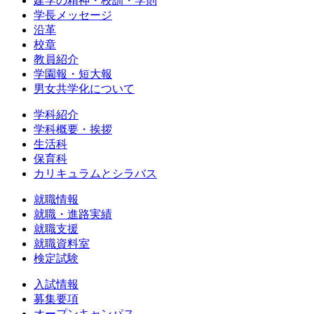
建学の精神・校訓・学則
学長メッセージ
沿革
校章
教員紹介
学園報・短大報
男女共学化について
学科紹介
学科概要・挨拶
生活科
保育科
カリキュラムとシラバス
就職情報
就職・進路実績
就職支援
就職資料室
検定試験
入試情報
募集要項
オープンキャンパス