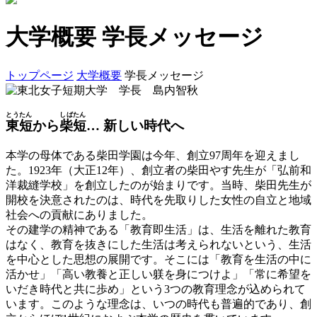
大学概要
学長メッセージ
トップページ
大学概要
学長メッセージ
とうたん
しばたん
東短
から
柴短
… 新しい時代へ
本学の母体である柴田学園は今年、創立97周年を迎えまし
た。1923年（大正12年）、創立者の柴田やす先生が「弘前和
洋裁縫学校」を創立したのが始まりです。当時、柴田先生が
開校を決意されたのは、時代を先取りした女性の自立と地域
社会への貢献にありました。
その建学の精神である「教育即生活」は、生活を離れた教育
はなく、教育を抜きにした生活は考えられないという、生活
を中心とした思想の展開です。そこには「教育を生活の中に
活かせ」「高い教養と正しい躾を身につけよ」「常に希望を
いだき時代と共に歩め」という3つの教育理念が込められて
います。このような理念は、いつの時代も普遍的であり、創