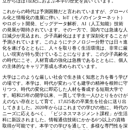
立からほぼ1世紀におよぶ本学の歴史を貫いています。
これからの時代は予測困難だと言われていますが、グローバ
ル化と情報化の進展に伴い、IoT（モノのインターネット）
やロボット開発、ビッグデータ解析、AI（人工知能）技術
の発展が期待されています。その一方で、国内では急速な人
口減少が見込まれ、少子高齢化はますます深刻化することが
予測されています。このようにテクノロジー分野では日々進
化を遂げるとともに、人々を取り巻く生活環境は、非常に厳
しい現実が待ち受けていることになります。この少子高齢化
の時代にこそ、人材育成の強化は急務であるとともに、個人
の主体的なキャリア形成も求められています。
大学はこのような厳しい社会で生き抜く知恵と力を養う学び
の場です。本学は、時代が変わっても建学の精神を根幹に守
りつつ、時代の変化に即応した人材を養成する短期大学で
す。昭和25年の開学以来、一貫して学生一人ひとりをかけが
えのない存在として育て、17,025名の卒業生を社会に送り出
してきました。2020年からはこれまでの学びの他に、時代の
ニーズに応えるべく、「ビジネスマネジメント課程」が生活
科に新設されました。情報通信技術にかかる6つ以上の資格
取得が可能です。本学での学びを通して、多様な専門性を深