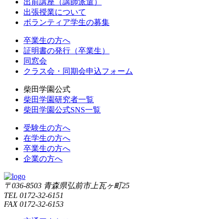
出前講座（講師派遣）
出張授業について
ボランティア学生の募集
卒業生の方へ
証明書の発行（卒業生）
同窓会
クラス会・同期会申込フォーム
柴田学園公式
柴田学園研究者一覧
柴田学園公式SNS一覧
受験生の方へ
在学生の方へ
卒業生の方へ
企業の方へ
〒036-8503 青森県弘前市上瓦ヶ町25
TEL 0172-32-6151
FAX 0172-32-6153