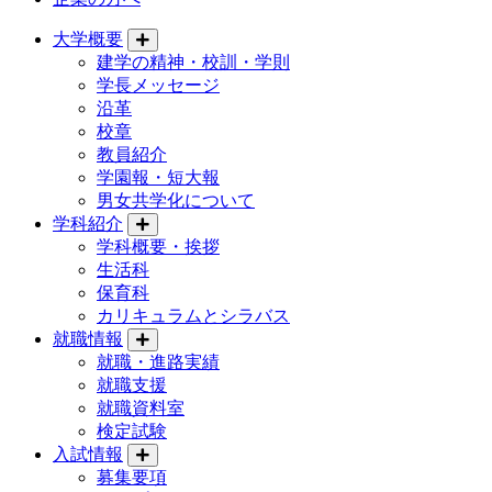
大学概要
建学の精神・校訓・学則
学長メッセージ
沿革
校章
教員紹介
学園報・短大報
男女共学化について
学科紹介
学科概要・挨拶
生活科
保育科
カリキュラムとシラバス
就職情報
就職・進路実績
就職支援
就職資料室
検定試験
入試情報
募集要項