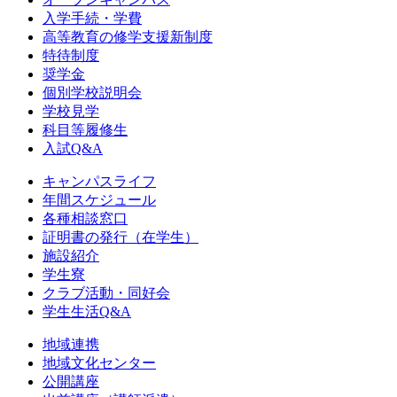
入学手続・学費
高等教育の修学支援新制度
特待制度
奨学金
個別学校説明会
学校見学
科目等履修生
入試Q&A
キャンパスライフ
年間スケジュール
各種相談窓口
証明書の発行（在学生）
施設紹介
学生寮
クラブ活動・同好会
学生生活Q&A
地域連携
地域文化センター
公開講座