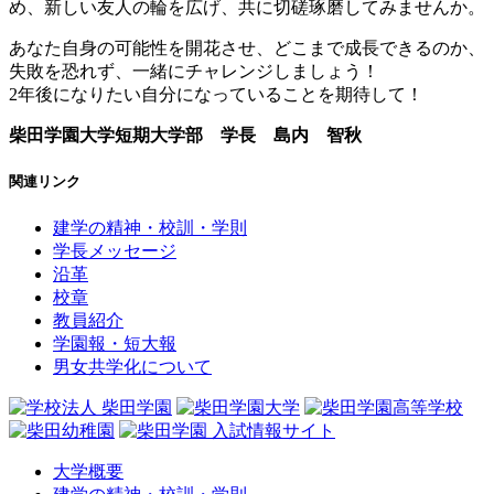
め、新しい友人の輪を広げ、共に切磋琢磨してみませんか。
あなた自身の可能性を開花させ、どこまで成長できるのか、
失敗を恐れず、一緒にチャレンジしましょう！
2年後になりたい自分になっていることを期待して！
柴田学園大学短期大学部 学長 島内 智秋
関連リンク
建学の精神・校訓・学則
学長メッセージ
沿革
校章
教員紹介
学園報・短大報
男女共学化について
大学概要