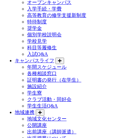
オープンキャンパス
入学手続・学費
高等教育の修学支援新制度
特待制度
奨学金
個別学校説明会
学校見学
科目等履修生
入試Q&A
キャンパスライフ
年間スケジュール
各種相談窓口
証明書の発行（在学生）
施設紹介
学生寮
クラブ活動・同好会
学生生活Q&A
地域連携
地域文化センター
公開講座
出前講座（講師派遣）